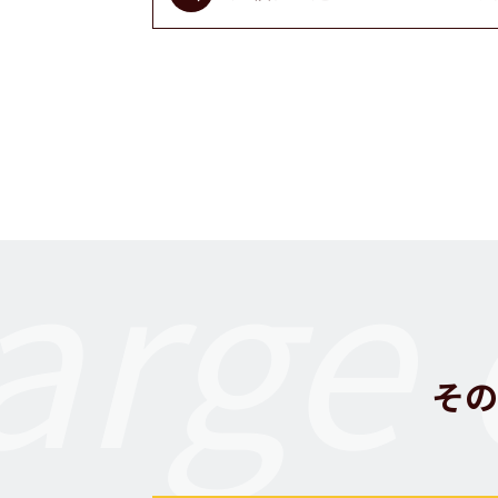
arge 
その