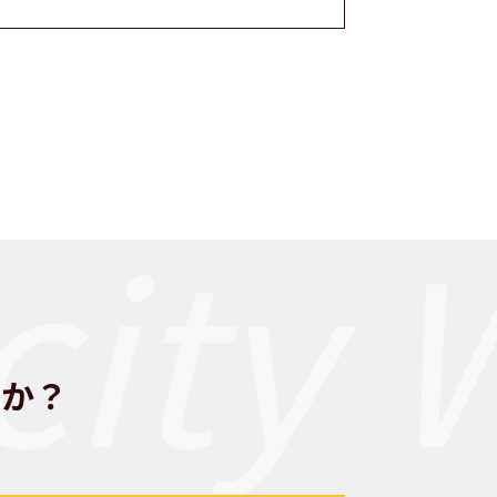
ity 
んか？