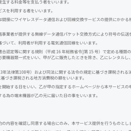
発生する料金等を支払う者をいいます。
ビスを利用する者をいいます。
は間接にワイヤレスデータ通信および回線交換サービスの提供にかかる
話事業者が提供する無線データ通信パケット交換方式により符号の伝送
基づいて、利用者が利用する電気通信回線をいいます。
合認定等に関する規則（平成 16 年総務省令]第 15 号）で定める種
必要機器類一式をいい、甲が乙に販売したときを除き、乙にレンタルし
3年法律第108号）および同法に関する法令の規定に基づき課税される消
に基づき課税される地方消費税の額をいいます。
を開始する日をいい、乙が甲の指定するホームページから本サービスの
する為の端末機器が乙の元に届いた日の事をいいます。
約の内容を確認し同意する場合にのみ、本サービス提供を行うものとし