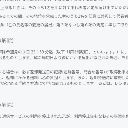
以上あるときは、そのうち1名を甲に対する代表者と定め届け出ていただ
あるまでの間、その地位を承継した者のうち1名を任意に選択して代表
６条（乙の氏名等の変更の届出）第３項ないし第６項の規定に準じて取
の解除）
除希望月の９日 23：59 分迄（以下「解除締切日」といいます。）
出るものとします。解除締切日より後にかかる届出がなされた場合、当
る場合は、必ず返却発送日の記録(追跡番号、問合せ番号) が取得出
し、返却にかかる送料は乙の負担とします。また、返却発送時に取得し
甲が定める手続き方法にて甲に届け出るものとします。 返却は、レンタ
の解除）
り通信サービスの利用を停止された乙が、利用停止後もなおその事実を