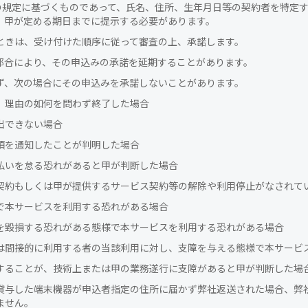
）第9条の規定に基づくものであって、氏名、住所、生年月日等の契約者を特
、甲が定める期日までに提示する必要があります。
ときは、受け付けた順序に従って審査の上、承諾します。
都合により、その申込みの承諾を延期することがあります。
ず、次の場合にその申込みを承諾しないことがあります。
、理由の如何を問わず終了した場合
出できない場合
項を通知したことが判明した場合
払いを怠る恐れがあると甲が判断した場合
契約もしくは甲が提供するサービス契約等の解除や利用停止がなされて
で本サービスを利用する恐れがある場合
を毀損する恐れがある態様で本サービスを利用する恐れがある場合
は間接的に利用する者の当該利用に対し、支障を与える態様で本サービ
することが、技術上または甲の業務遂行に支障があると甲が判断した場
貸与した端末機器が申込者指定の住所に届かず弊社返送された場合、弊
ません。