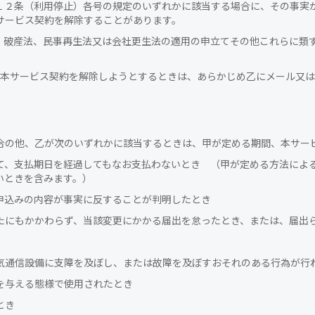
１２条（利用停止）各号の規定のいずれかに該当する場合に、その事実
サービス契約を解除することがあります。
、破産法、民事再生法又は会社更生法の適用の申立てその他これらに類
、本サービス契約を解除しようとするときは、あらかじめ乙にメール又
合の他、乙が次のいずれかに該当するときは、甲が定める期間、本サー
て、支払期日を経過してもなお支払わないとき （甲が定める方法によ
いときを含みます。）
申込みの内容が事実に反することが判明したとき
たにもかかわらず、当該変更にかかる届出を怠ったとき、または、届出
気通信設備に支障を及ぼし、または故障を及ぼすおそれのある行為が行
を与える態様で使用されたとき
とき