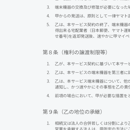
端末機器の交換及び修理が必要になった
甲からの発送は、原則として一律ヤマト
乙は、本サービス契約の終了、端末機器
得出来る宅配業者（日本郵便、ヤマト運
せ番号)を返却発送後、速やかに甲マイ
第８条（権利の譲渡制限等）
乙が、本サービス契約に基づいて本サー
乙は、本サービスの端末機器を第三者に
乙は、本サービス端末機器について、他
通知し、かつ速やかにその事態を乙の責
前項の場合において、甲が必要な措置を
第９条（乙の地位の承継）
相続又は法人の合併若しくは分割により
営業を承継する法人は、甲所定の方法に