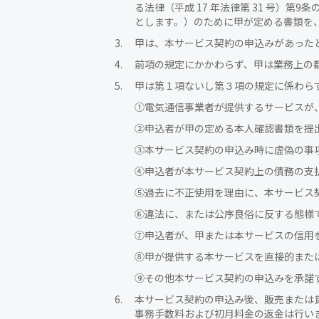
る法律（平成 17 年法律第 31 号
とします。）のために甲が定める書類を
甲は、本サービス契約の申込みがあった
前項の規定にかかわらず、甲は業務上の
甲は第１項ないし第３項の規定に係わら
①
電気通信事業者が提供するサービスが
②
申込者が甲の定める本人確認書類を提
③
本サービス契約の申込み時に虚偽の事
④
申込者が本サービス契約上の債務の支
⑤
過去に不正使用を理由に、本サービス
⑥
違法に、または公序良俗に反する態様
⑦
申込者が、甲または本サービスの信用
⑧
甲が提供する本サービスを直接的また
⑨
その他本サービス契約の申込みを承諾
本サービス契約の申込み後、販売または
事務手数料および初月料金の返金は行い