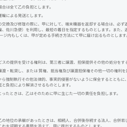
場合は全て乙の負担とします。
運輸による発送とします。
の交換及び修理の際に、甲に対して、端末機器を返却する場合は、必ず返
輸、佐川急便）を利用し、最短の着日を指定するものとします。また、返
ページ内もしくは、甲が定める手続き方法にて甲に届け出るものとします
ビスの提供を受ける権利は、第三者に譲渡、担保提供その他の処分をす
譲渡・転貸し、または 質権、抵当権及び譲渡担保権その他一切の権利を
から強制執行その他法律的、事実的侵害がないように保全するとともに
任と負担により解消させるものとします。
とったときは、乙はそのために甲に生じた一切の責任を負担します。
乙の地位の承継があったときは、相続人、合併後存続する法人、合併若
これを証明する書類を添えて、甲に提出するものとします。