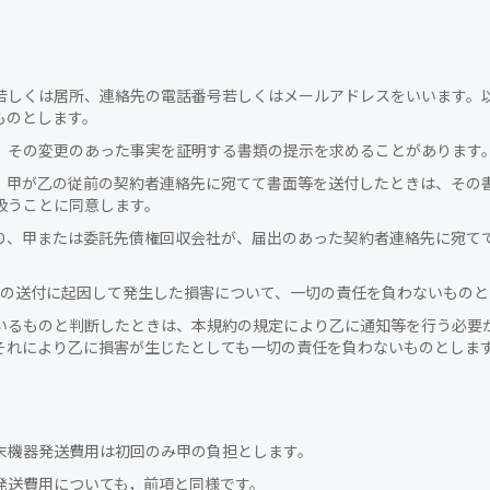
若しくは居所、連絡先の電話番号若しくはメールアドレスをいいます。
ものとします。
、その変更のあった事実を証明する書類の提示を求めることがあります
、甲が乙の従前の契約者連絡先に宛てて書面等を送付したときは、その
扱うことに同意します。
り、甲または委託先債権回収会社が、届出のあった契約者連絡先に宛て
等の送付に起因して発生した損害について、一切の責任を負わないものと
いるものと判断したときは、本規約の規定により乙に通知等を行う必要
それにより乙に損害が生じたとしても一切の責任を負わないものとしま
末機器発送費用は初回のみ甲の負担とします。
発送費用についても，前項と同様です。