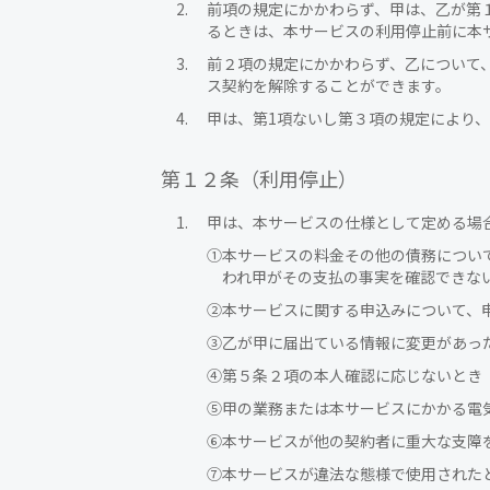
前項の規定にかかわらず、甲は、乙が第
るときは、本サービスの利用停止前に本
前２項の規定にかかわらず、乙について
ス契約を解除することができます。
甲は、第1項ないし第３項の規定により
第１２条（利用停止）
甲は、本サービスの仕様として定める場
①
本サービスの料金その他の債務につい
われ甲がその支払の事実を確認できな
②
本サービスに関する申込みについて、
③
乙が甲に届出ている情報に変更があっ
④
第５条２項の本人確認に応じないとき
⑤
甲の業務または本サービスにかかる電
⑥
本サービスが他の契約者に重大な支障
⑦
本サービスが違法な態様で使用された