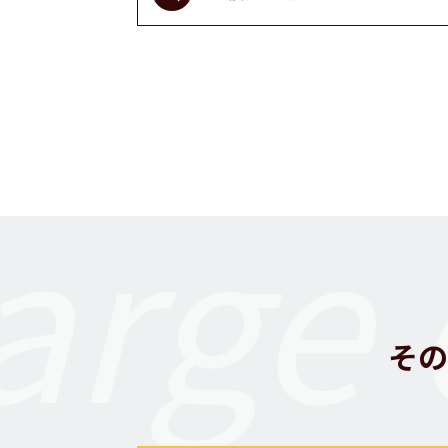
arge 
その