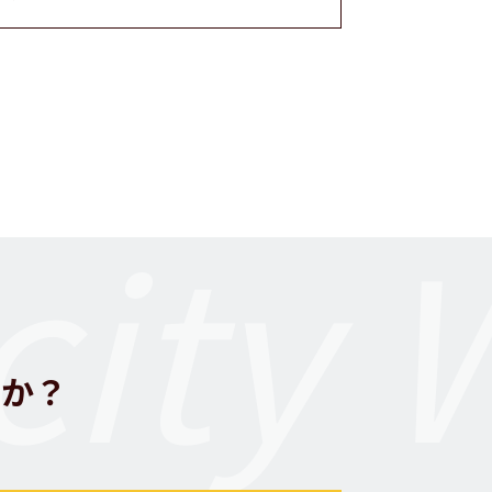
ity 
んか？