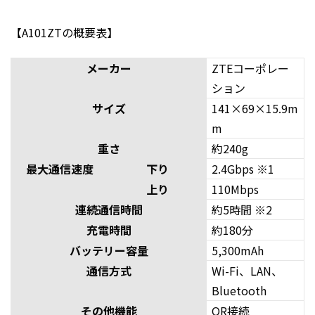
【A101ZTの概要表】
メーカー
ZTEコーポレー
ション
サイズ
141×69×15.9m
m
重さ
約240g
最大通信速度
下り
2.4Gbps ※1
上り
110Mbps
連続通信時間
約5時間 ※2
充電時間
約180分
バッテリー容量
5,300mAh
通信方式
Wi-Fi、LAN、
Bluetooth
その他機能
QR接続