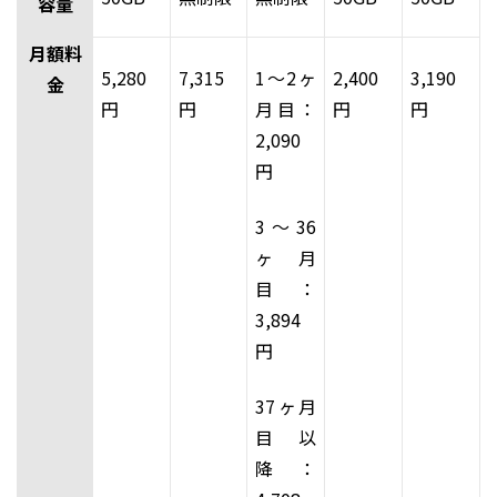
容量
月額料
5,280
7,315
1～2ヶ
2,400
3,190
金
円
円
月目：
円
円
2,090
円
3～36
ヶ月
目：
3,894
円
37ヶ月
目以
降：