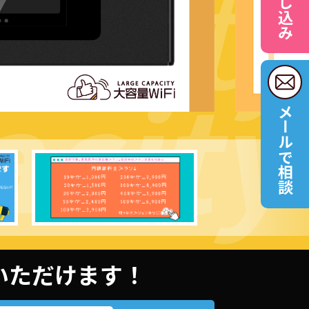
acity
city
メールで相談
用いただけます！