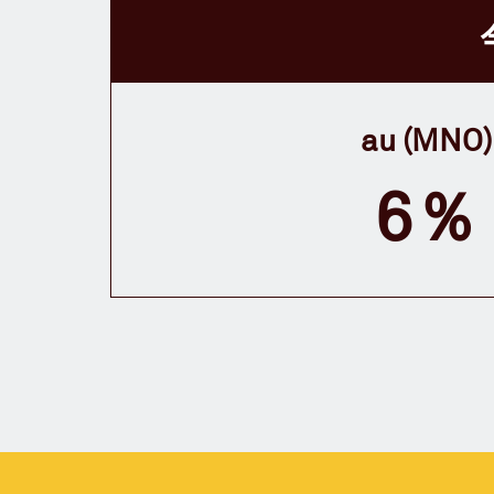
au (MNO)
6％