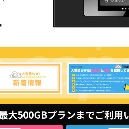
e cap
 capa
最大500GBプランまでご利