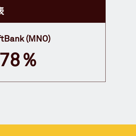
表
ftBank (MNO)
78％