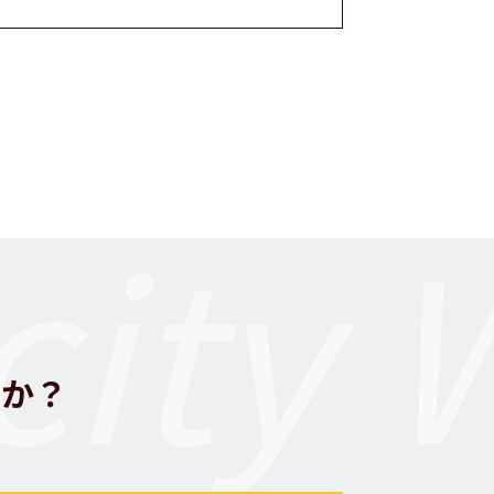
ity 
んか？