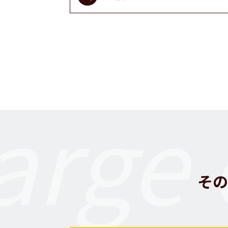
arge 
その