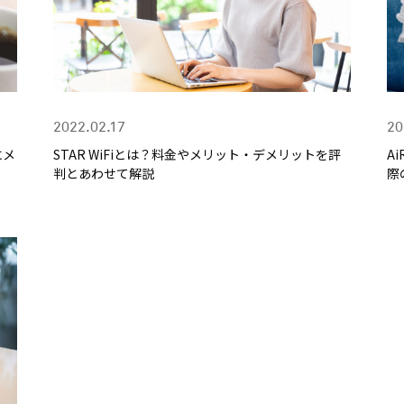
2022.02.17
20
にメ
STAR WiFiとは？料金やメリット・デメリットを評
A
判とあわせて解説
際