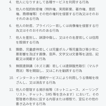
他人になりすまして各種サービスを利用する行為
他人の知的財産権（特許権、実用新案、著作権、意匠
権、商標権等）その他の権利を侵害する行為又はそのお
それのある行為
他人の財産、プライバシー若しくは肖像権を侵害する行
為又はそのおそれのある行為
他人を差別し、誹謗中傷し、又はその名誉若しくは信用
を毀損する行為
猥褻、児童虐待若しくは児童ポルノ等児童及び青少年に
悪影響を及ぼす画像、音声、文字又は文書等を送信、記
載又は掲載する行為
無限連鎖講（ネズミ講）若しくは連鎖販売取引（マルチ
商法）等を開設し、又はこれを勧誘する行為
インターネット接続サービスにより利用しうる情報を改
ざんし、又は消去する行為
他人の管理する掲示板等（ネットニュース、メーリング
リスト、チャット、SMS 等を含みます）において、その
管理者の意向に反する内容または様態で、宣伝その他の
書き込みをする行為