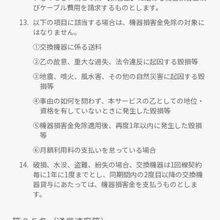
びケーブル費用を請求するものとします。
以下の項目に該当する場合は、機器損害金免除の対象に
はなりません。
①
交換機器に係る送料
②
乙の故意、重大な過失、法令違反に起因する毀損等
③
地震、噴火、風水害、その他の自然災害に起因する毀
損等
④
事由の如何を問わず、本サービスの乙としての地位・
資格を有していないときに発生した毀損等
⑤
機器損害金免除適用後、再度1年以内に発生した毀損
等
⑥
月額利用料の支払いを怠っている場合
破損、水没、盗難、紛失の場合、交換機器は1回線契約
毎に1年に1度までとし、同期間内の2度目以降の交換機
器貸与にあたっては、機器損害金を支払うものとしま
す。