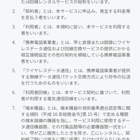
たは回線レンタルサービスの総称をいいます。
「契約者」とは、本サービスに申込み、発生する料金等
を支払う者をいいます。
「利用者」とは、本規約に従い、本サービスを利用する
者をいいます。
「携帯電話事業者」とは、甲と直接または間接にワイヤ
レスデータ通信および回線交換サービスの提供にかかる
相互接続協定その他の契約を締結している携帯電話事業
者をいいます。
「ワイヤレスデータ通信」とは、携帯電話事業者が提供
する無線データ通信パケット交換方式により符号の伝送
を行うためのものをいいます。
「利用者回線」とは、本サービス契約に基づいて、利用
者が利用する電気通信回線をいいます。
「端末機器」とは、端末機器の技術基準適合認定等に関
する規則（平成 16 年総務省令]第 15 号）で定める種類
の端末設備の機器を指し、サービス利用に使用するデー
タ通信機器類、その付属品類等の必要機器類一式をい
い、甲が乙に販売したときを除き、乙にレンタルし、契
約終了時には直ちに甲に返還しなければならないものを