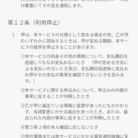
は書面にてその旨を通知します。
第１２条（利用停止）
甲は、本サービスの仕様として定める場合の他、乙が次
のいずれかに該当するときは、甲が定める期間、本サー
ビスの提供を停止することがあります。
①
本サービスの料金その他の債務について、支払期日を
経過してもなお支払わないとき （甲が定める方法に
よる支払いのないとき及び、支払期日経過後に支払わ
れ甲がその支払の事実を確認できないときを含みま
す。）
②
本サービスに関する申込みについて、申込みの内容が
事実に反することが判明したとき
③
乙が甲に届出ている情報に変更があったにもかかわら
ず、当該変更にかかる届出を怠ったとき、または、届
出られた内容が事実に反することが判明したとき
④
第５条２項の本人確認に応じないとき
⑤
甲の業務または本サービスにかかる電気通信設備に支