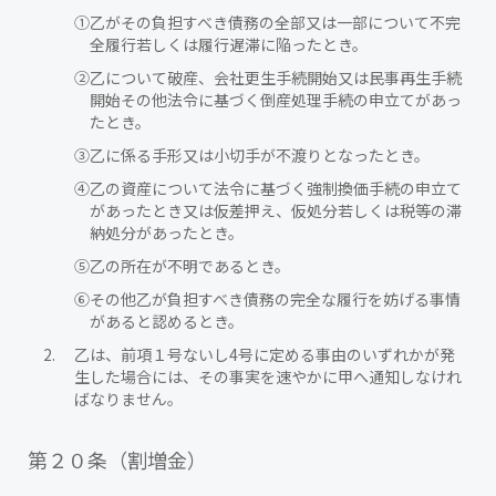
①
乙がその負担すべき債務の全部又は一部について不完
全履行若しくは履行遅滞に陥ったとき。
②
乙について破産、会社更生手続開始又は民事再生手続
開始その他法令に基づく倒産処理手続の申立てがあっ
たとき。
③
乙に係る手形又は小切手が不渡りとなったとき。
④
乙の資産について法令に基づく強制換価手続の申立て
があったとき又は仮差押え、仮処分若しくは税等の滞
納処分があったとき。
⑤
乙の所在が不明であるとき。
⑥
その他乙が負担すべき債務の完全な履行を妨げる事情
があると認めるとき。
乙は、前項１号ないし4号に定める事由のいずれかが発
生した場合には、その事実を速やかに甲へ通知しなけれ
ばなりません。
第２０条（割増金）