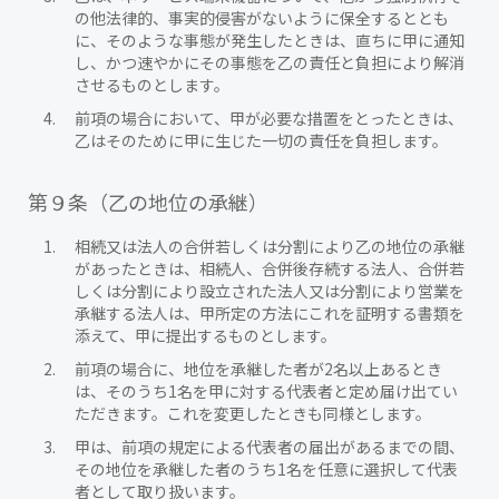
の他法律的、事実的侵害がないように保全するととも
に、そのような事態が発生したときは、直ちに甲に通知
し、かつ速やかにその事態を乙の責任と負担により解消
させるものとします。
前項の場合において、甲が必要な措置をとったときは、
乙はそのために甲に生じた一切の責任を負担します。
第９条（乙の地位の承継）
相続又は法人の合併若しくは分割により乙の地位の承継
があったときは、相続人、合併後存続する法人、合併若
しくは分割により設立された法人又は分割により営業を
承継する法人は、甲所定の方法にこれを証明する書類を
添えて、甲に提出するものとします。
前項の場合に、地位を承継した者が2名以上あるとき
は、そのうち1名を甲に対する代表者と定め届け出てい
ただきます。これを変更したときも同様とします。
甲は、前項の規定による代表者の届出があるまでの間、
その地位を承継した者のうち1名を任意に選択して代表
者として取り扱います。