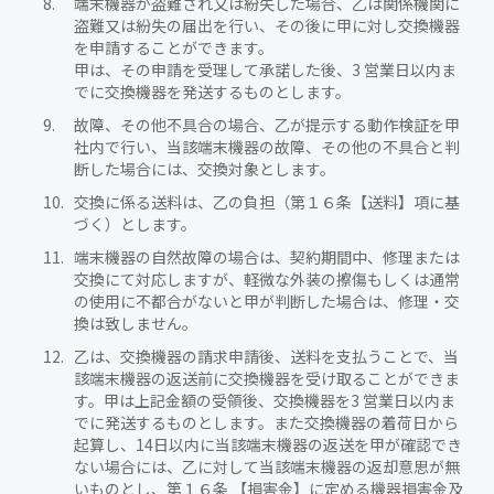
端末機器が盗難され又は紛失した場合、乙は関係機関に
盗難又は紛失の届出を行い、その後に甲に対し交換機器
を申請することができます。
甲は、その申請を受理して承諾した後、3 営業日以内ま
でに交換機器を発送するものとします。
故障、その他不具合の場合、乙が提示する動作検証を甲
社内で行い、当該端末機器の故障、その他の不具合と判
断した場合には、交換対象とします。
交換に係る送料は、乙の負担（第１６条【送料】項に基
づく）とします。
端末機器の自然故障の場合は、契約期間中、修理または
交換にて対応しますが、軽微な外装の擦傷もしくは通常
の使用に不都合がないと甲が判断した場合は、修理・交
換は致しません。
乙は、交換機器の請求申請後、送料を支払うことで、当
該端末機器の返送前に交換機器を受け取ることができま
す。甲は上記金額の受領後、交換機器を3 営業日以内ま
でに発送するものとします。また交換機器の着荷日から
起算し、14日以内に当該端末機器の返送を甲が確認でき
ない場合には、乙に対して当該端末機器の返却意思が無
いものとし、第１６条 【損害金】に定める機器損害金及