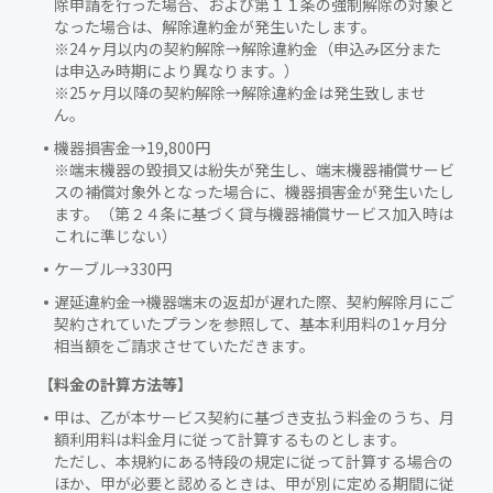
除申請を行った場合、および第１１条の強制解除の対象と
なった場合は、解除違約金が発生いたします。
※24ヶ月以内の契約解除→解除違約金（申込み区分また
は申込み時期により異なります。）
※25ヶ月以降の契約解除→解除違約金は発生致しませ
ん。
機器損害金→19,800円
※端末機器の毀損又は紛失が発生し、端末機器補償サービ
スの補償対象外となった場合に、機器損害金が発生いたし
ます。（第２４条に基づく貸与機器補償サービス加入時は
これに準じない）
ケーブル→330円
遅延違約金→機器端末の返却が遅れた際、契約解除月にご
契約されていたプランを参照して、基本利用料の1ヶ月分
相当額をご請求させていただきます。
【料金の計算方法等】
甲は、乙が本サービス契約に基づき支払う料金のうち、月
額利用料は料金月に従って計算するものとします。
ただし、本規約にある特段の規定に従って計算する場合の
ほか、甲が必要と認めるときは、甲が別に定める期間に従