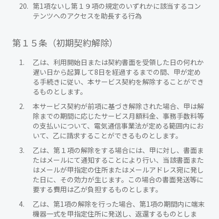
第1項ないし第１９項の規定のいずれかに該当するコン
テンツへのアクセスを助長する行為
第１５条（初期契約解除）
乙は、利用開始日または契約書面を受領した日の何れか
遅い日から起算して8日を経過するまでの間、甲が定め
る手続きに従い、本サービス契約を解除することができ
るものとします。
本サービス契約が前項に基づき解除された場合、甲は解
除までの期間に応じたサービス月額料金、事務手数料等
の支払いについて、電気通信事業法が定める範囲内にお
いて、乙に請求することができるものとします。
乙は、第１項の解除をする場合には、甲に対し、書面ま
たはメールにて通知することにより行い、当該書面また
はメールが甲指定の住所またはメールアドレス宛に発し
た日に、その効力が生じます。この場合の書面発送等に
要する費用は乙が負担するものとします。
乙は、第1項の解除を行った場合、第1項の期間内に端末
機器一式を甲指定住所に発送し、返還するものとしま