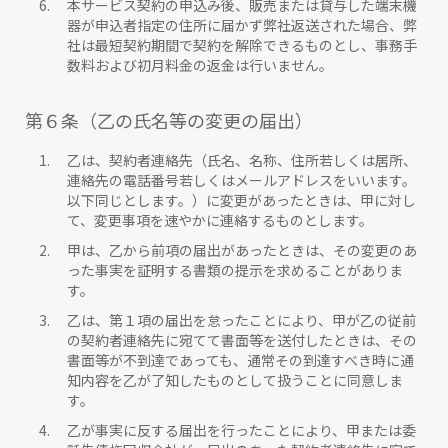
本サービス契約の申込み後、販売または貸与した端末機
器が申込者指定の住所に届かず弊社返送された場合、弊
社は最短契約期間で契約を解除できるものとし、事務手
数料および初月料金の返金は行いません。
第６条（乙の氏名等の変更の届出）
乙は、契約者連絡先（氏名、名称、住所若しくは居所、
連絡先の電話番号若しくはメールアドレスをいいます。
以下同じとします。）に変更があったときは、甲に対し
て、変更事項を速やかに連絡するものとします。
甲は、乙から前項の届出があったときは、その変更のあ
った事実を証明する書類の提示を求めることがありま
す。
乙は、第１項の届出を怠ったことにより、甲が乙の従前
の契約者連絡先に宛てて書面等を送付したときは、その
書面等が不到達であっても、通常その到達すべき時に通
知内容を乙が了知したものとして扱うことに同意しま
す。
乙が事実に反する届出を行ったことにより、甲または委