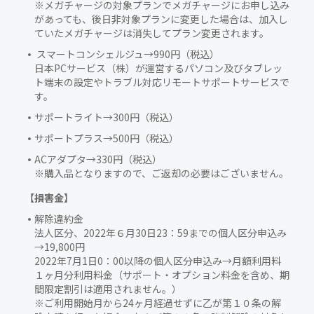
※メガチャージの対象プランでメガチャージにお申し込み
があっても、後日非対象プランに変更した場合は、加入し
ていたメガチャージは消失してプラン変更されます。
スマートコンシェルジュ→990円（税込）
日本PCサービス（株）が運営するパソコン及びタブレッ
ト端末の設定やトラブル対応リモートサポートサービスで
す。
サポートライト→300円（税込）
サポートプラス→500円（税込）
ACアダプタ→330円（税込）
※購入品となりますので、ご返却の必要はございません。
【損害金】
解除違約金
法人区分、2022年６月30日23：59までの個人区分申込み
→19,800円
2022年7月1日0：00以降の個人区分申込み→月額利用料
１ヶ月分利用料金（サポート・オプション料金を含め、期
間限定割引は適用されません。）
※ご利用開始月から24ヶ月経過せずに乙が第１０条の解