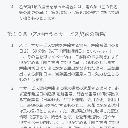
乙が第1項の届出を怠った場合には、第６条（乙の氏名
等の変更の届出）第３項ないし第６項の規定に準じて取
り扱うものとします。
第１０条（乙が行う本サービス契約の解除）
乙は、本サービス契約を解除する場合、解除希望月の９
日 23：59 分迄（以下「解除締切日」といいます。）
に、その旨を甲マイページ内「ご解除のお手続き」より
甲が定める手続き方法にて甲に届け出るものとします。
解除締切日より後にかかる届出がなされた場合、当該届
出による解除日は、当該届出の翌月末日に効力を生じる
ものとします。
本サービス契約解除後に端末機器の返却する場合は、必
ず返却発送日の記録(追跡番号、問合せ番号) が取得出来
る宅配業者（日本郵便、ヤマト運輸、佐川急便）を利用
し、最短の着日を指定するものとし、返却にかかる送料
は乙の負担とします。また、返却発送時に取得した配送
情報（追跡番号、問合せ番号）を返却発送後、速やかに
甲マイページ内もしくは、甲が定める手続き方法にて甲