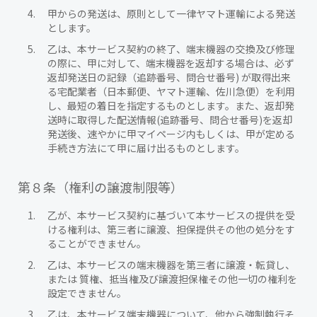
甲からの発送は、原則として一律ヤマト運輸による発送
とします。
乙は、本サービス契約の終了、端末機器の交換及び修理
の際に、甲に対して、端末機器を返却する場合は、必ず
返却発送日の記録（追跡番号、問合せ番号) が取得出来
る宅配業者（日本郵便、ヤマト運輸、佐川急便）を利用
し、最短の着日を指定するものとします。また、返却発
送時に取得した配送情報(追跡番号、問合せ番号)を返却
発送後、速やかに甲マイページ内もしくは、甲が定める
手続き方法にて甲に届け出るものとします。
第８条（権利の譲渡制限等）
乙が、本サービス契約に基づいて本サービスの提供を受
ける権利は、第三者に譲渡、担保提供その他の処分をす
ることができません。
乙は、本サービスの端末機器を第三者に譲渡・転貸し、
または 質権、抵当権及び譲渡担保権その他一切の権利を
設定できません。
乙は、本サービス端末機器について、他から強制執行そ