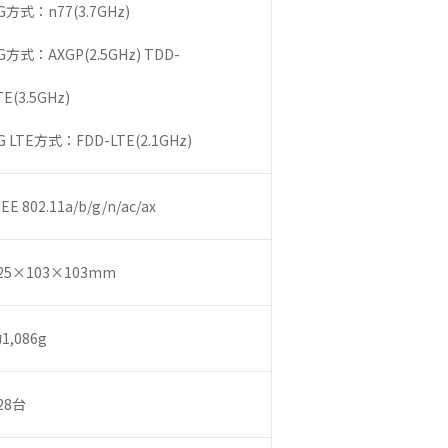
G方式：n77(3.7GHz)
G方式：AXGP(2.5GHz) TDD-
TE(3.5GHz)
G LTE方式：FDD-LTE(2.1GHz)
EEE 802.11a/b/g/n/ac/ax
25×103×103mm
1,086g
28台