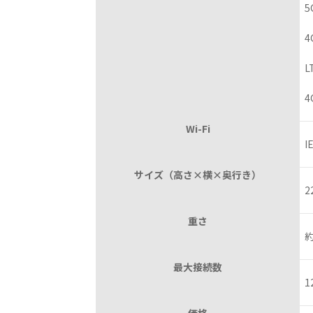
5
4
L
4
Wi-Fi
I
サイズ（高さ×横×奥行き）
2
重さ
約
最大接続数
1