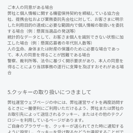
ご本人の同意がある場合
弊社と個人情報に関する機密保持契約を締結している協力会
社、提携会社および業務委託先会社に対して、お客さまに明示
した利用目的の達成に必要な範囲内で個人情報の取扱いを委託
する場合（例：懸賞当選品の発送等）
統計的なデータとして、お客さま個人を識別できない状態に加
工した場合（例：懸賞応募者の年代別人数等）
人の生命、身体または財産の保護のために必要な場合であっ
て、本人の同意を得ることが困難である場合
警察、裁判所等、法令に基づく開示要求があり、本人の同意を
得ることにより当該事務の遂行に支障を及ぼすおそれがある場
合
5.クッキーの取り扱いにつきまして
弊社運営ウェブページの中には、弊社運営サイトを再度訪問す
るときに一層便利にご利用いただけるよう、弊社または弊社の
お取引先によって送信されるクッキー、またはその他のテクノ
ロジーを利用しているページがあります。
ご自身のプラウザーを、クッキーが送られてきた時に通知する
ように設定し、クッキーを受け取るかどうか選択することがで