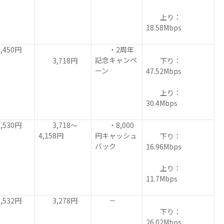
上り：
18.58Mbps
450円
・2周年
記念キャンペ
3,718円
下り：
ーン
47.52Mbps
上り：
30.4Mbps
530円
3,718～
・8,000
4,158円
円キャッシュ
下り：
バック
16.96Mbps
上り：
11.7Mbps
532円
3,278円
－
下り：
26.02Mbps