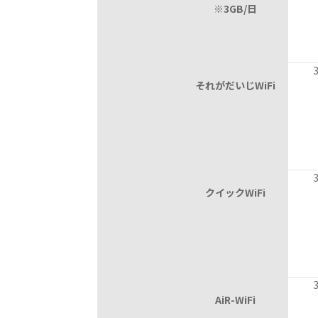
※3GB/日
3,
それがだいじWiFi
3,
クイックWiFi
3,
AiR-WiFi