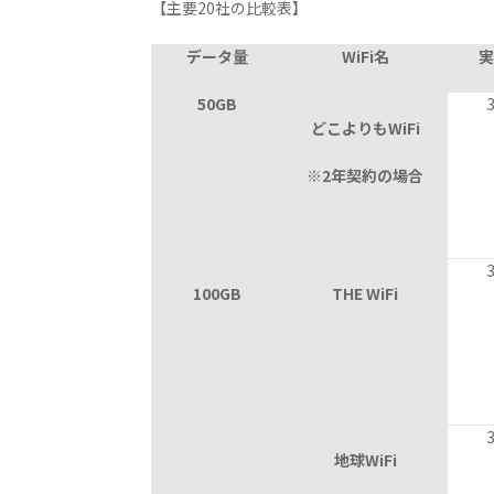
【主要20社の比較表】
データ量
WiFi名
実
50GB
3,
どこよりもWiFi
※2年契約の場合
3,
100GB
THE WiFi
3,
地球WiFi