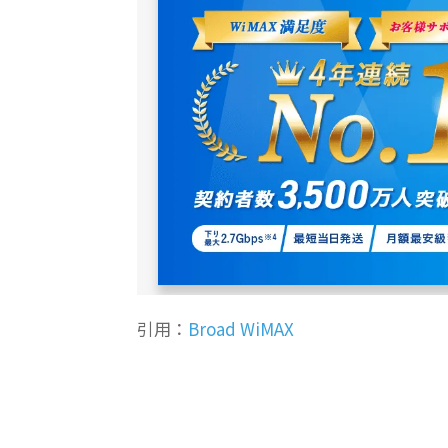
引用：
Broad WiMAX