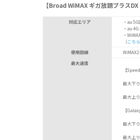
【Broad WiMAX ギガ放題プラスD
対応エリア
・au 5G
・au 4G 
・WiMAX
（
こち
使用回線
WiMAX2+/a
最大速度
【Speed Wi
最大下り速度
最大上り速度
【Galaxy 5
最大下り速度
最大上り速度