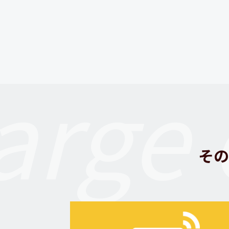
arge 
その