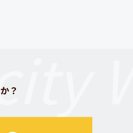
ity 
んか？