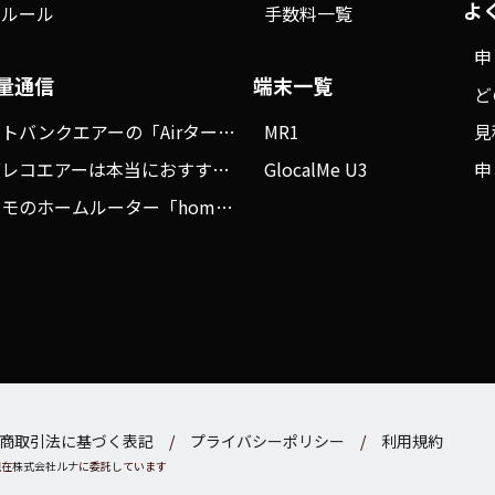
よ
種ルール
手数料一覧
申
量通信
端末一覧
ど
ソフトバンクエアーの「Airターミナル5」を徹底解説！5G対応でどう進化した？
MR1
見
モバレコエアーは本当におすすめ？メリットデメリット、評判を徹底調査！
GlocalMe U3
申
ドコモのホームルーター「home 5G」を徹底ガイド！実際の評判も検証しました
商取引法に基づく表記
プライバシーポリシー
利用規約
現在
株式会社ルナ
に委託しています