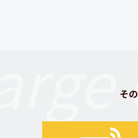
arge 
その