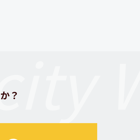
ity 
んか？