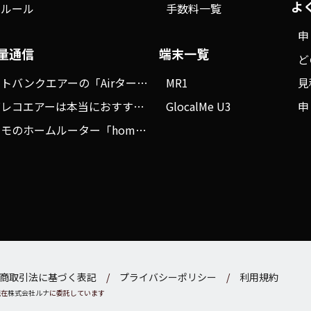
よ
種ルール
手数料一覧
申
量通信
端末一覧
ど
ソフトバンクエアーの「Airターミナル5」を徹底解説！5G対応でどう進化した？
MR1
見
モバレコエアーは本当におすすめ？メリットデメリット、評判を徹底調査！
GlocalMe U3
申
ドコモのホームルーター「home 5G」を徹底ガイド！実際の評判も検証しました
商取引法に基づく表記
プライバシーポリシー
利用規約
現在
株式会社ルナ
に委託しています